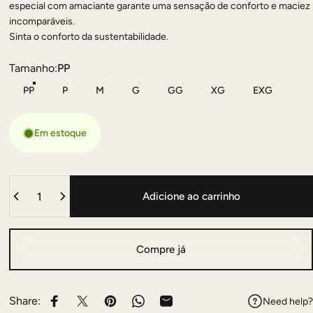
especial com amaciante garante uma sensação de conforto e maciez
incomparáveis.
Sinta o conforto da sustentabilidade.
Tamanho
Tamanho:
PP
PP
P
M
G
GG
XG
EXG
Em estoque
Quantidade
Adicione ao carrinho
Compre já
Share:
Need help?
Compartilhe no Facebook
Compartilhe no Twitter
Compartilhe no Pinterest
Compartilhe no Whatsapp
Compartilhe no Email