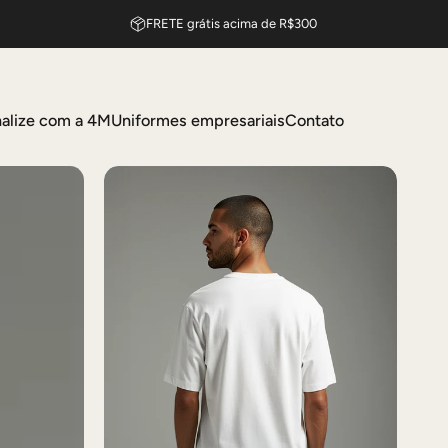
Aproveite 10% OFF na primera compra - CUPOM: BEMVINDO10
FRETE grátis acima de R$300
alize com a 4M
Uniformes empresariais
Contato
sonalize com a 4M
Uniformes empresariais
Contato