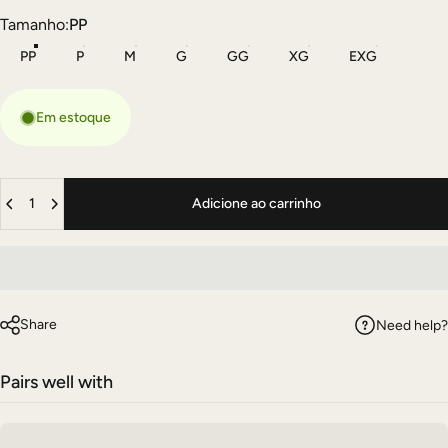
Tamanho
Tamanho:
PP
PP
P
M
G
GG
XG
EXG
Em estoque
Quantidade
Adicione ao carrinho
Share
Need help?
Pairs well with