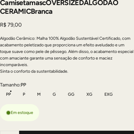
Camiseta
masc
OVERSIZED
ALGODÃO
CERAMIC
Branca
R$ 79,00
Algodão Cerâmico: Malha 100% Algodão Sustentável Certificado, com
acabamento peletizado que proporciona um efeito aveludado e um
toque suave como pele de pêssego. Além disso, o acabamento especial
com amaciante garante uma sensação de conforto e maciez
incomparáveis.
Sinta o conforto da sustentabilidade.
Tamanho
Tamanho:
PP
PP
P
M
G
GG
XG
EXG
Em estoque
Quantidade