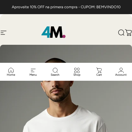
Pule o conteúdo
Aproveite 10% OFF na primera compra - CUPOM: BEMVINDO10
4m camisetas
Pesq
C
Home
Menu
Search
Shop
Cart
Account