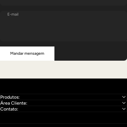
E-mail
Mandar mensagem
Mensagem
Mandar mensagem
Produtos:
Área Cliente:
Contato: