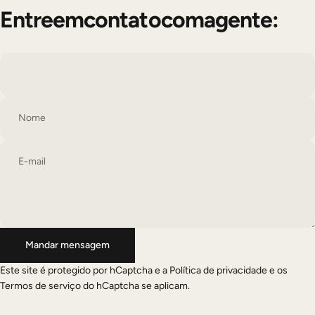
Entre
em
contato
com
a
gente:
Nome
E-mail
Mandar mensagem
Mandar mensagem
Mensagem
Este site é protegido por hCaptcha e a
Política de privacidade
e os
Termos de serviço
do hCaptcha se aplicam.