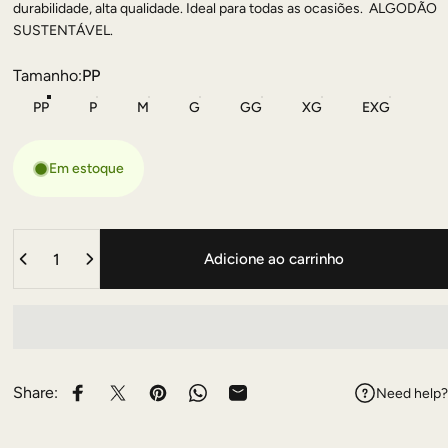
durabilidade,
alta qualidade. Ideal para todas as ocasiões.
ALGODÃO
SUSTENTÁVEL.
Tamanho
Tamanho:
PP
PP
P
M
G
GG
XG
EXG
Em estoque
Quantidade
Adicione ao carrinho
Share:
Need help?
Compartilhe no Facebook
Compartilhe no Twitter
Compartilhe no Pinterest
Compartilhe no Whatsapp
Compartilhe no Email