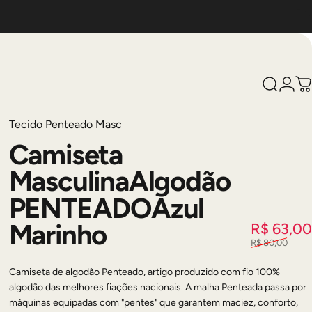
Pesquis
Logi
C
Tecido Penteado Masc
Camiseta
Masculina
Algodão
PENTEADO
Azul
Marinho
R$ 63,00
R$ 80,00
Camiseta de algodão Penteado, artigo produzido com fio 100%
algodão das melhores fiações nacionais. A malha Penteada passa por
máquinas equipadas com "pentes" que garantem maciez, conforto,