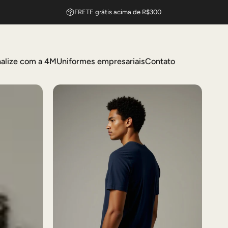
Aproveite 10% OFF na primera compra - CUPOM: BEMVINDO10
FRETE grátis acima de R$300
alize com a 4M
Uniformes empresariais
Contato
sonalize com a 4M
Uniformes empresariais
Contato